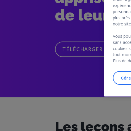
expérienc
de leur ca
personnal
plus près
notre site
Vous pouv
sans acce
cookies s
TÉLÉCHARGER LE GUIDE
tout mome
Plus de d
Gére
Les leçons 