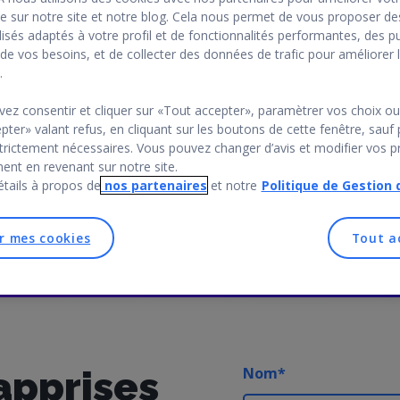
e sur notre site et notre blog. Cela nous permet de vous proposer d
rrière
isés adaptés à votre profil et de fonctionnalités performantes, des pu
 de vos besoins, et de collecter des données de trafic pour améliorer l
.
ez consentir et cliquer sur «Tout accepter», paramètrer vos choix o
pter» valant refus, en cliquant sur les boutons de cette fenêtre, sauf 
trictement nécessaires. Vous pouvez changer d’avis et modifier vos p
nt en revenant sur notre site.
étails à propos de
nos partenaires
et notre
Politique de Gestion 
r mes cookies
Tout a
apprises
Nom
*