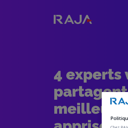
4 experts
partagent
meilleure
Politiq
apprises 
Chez RAJA