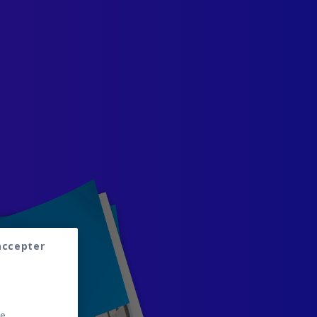
accepter
re