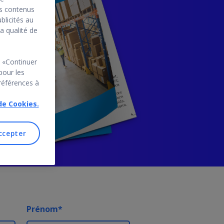
es contenus
blicités au
a qualité de
u «Continuer
pour les
références à
de Cookies.
ccepter
Prénom
*