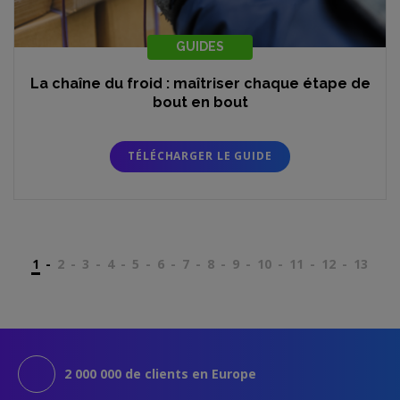
GUIDES
La chaîne du froid : maîtriser chaque étape de
bout en bout
TÉLÉCHARGER LE GUIDE
1
-
2
-
3
-
4
-
5
-
6
-
7
-
8
-
9
-
10
-
11
-
12
-
13
2 000 000 de clients en Europe