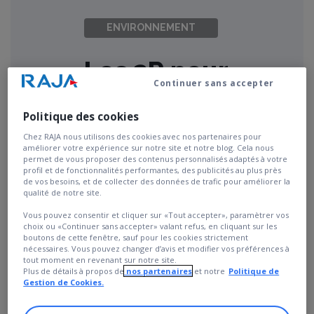
ENVIRONNEMENT
Les 3R pour
Continuer sans accepter
repenser vos
Politique des cookies
emballages
Chez RAJA nous utilisons des cookies avec nos partenaires pour
améliorer votre expérience sur notre site et notre blog. Cela nous
permet de vous proposer des contenus personnalisés adaptés à votre
profil et de fonctionnalités performantes, des publicités au plus près
TÉLÉCHARGER LE GUIDE
de vos besoins, et de collecter des données de trafic pour améliorer la
qualité de notre site.
Vous pouvez consentir et cliquer sur «Tout accepter», paramètrer vos
choix ou «Continuer sans accepter» valant refus, en cliquant sur les
boutons de cette fenêtre, sauf pour les cookies strictement
nécessaires. Vous pouvez changer d’avis et modifier vos préférences à
tout moment en revenant sur notre site.
TOUT
CAS CLIENTS
GUIDES
LIVRES BLANCS
P
Plus de détails à propos de
nos partenaires
et notre
Politique de
Gestion de Cookies.